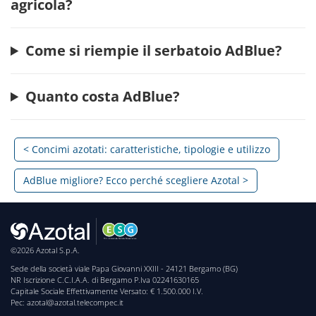
agricola?
Come si riempie il serbatoio AdBlue?
Quanto costa AdBlue?
< Concimi azotati: caratteristiche, tipologie e utilizzo
AdBlue migliore? Ecco perché scegliere Azotal >
©2026 Azotal S.p.A.
Sede della società viale Papa Giovanni XXIII - 24121 Bergamo (BG)
NR Iscrizione C.C.I.A.A. di Bergamo P.Iva 02241630165
Capitale Sociale Effettivamente Versato: € 1.500.000 I.V.
Pec: azotal@azotal.telecompec.it