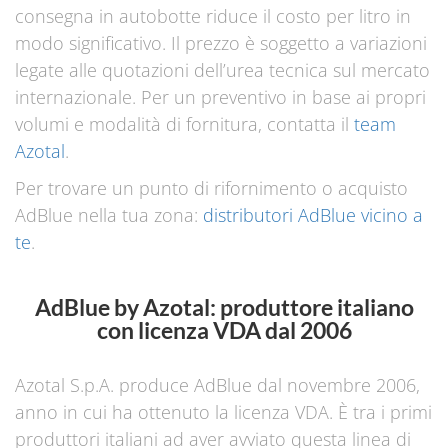
consegna in autobotte riduce il costo per litro in
modo significativo. Il prezzo è soggetto a variazioni
legate alle quotazioni dell’urea tecnica sul mercato
internazionale. Per un preventivo in base ai propri
volumi e modalità di fornitura, contatta il
team
Azotal
.
Per trovare un punto di rifornimento o acquisto
AdBlue nella tua zona:
distributori AdBlue vicino a
te
.
AdBlue
by Azotal
: produttore italiano
con licenza VDA dal 2006
Azotal S.p.A. produce AdBlue dal novembre 2006,
anno in cui ha ottenuto la licenza VDA. È tra i primi
produttori italiani ad aver avviato questa linea di