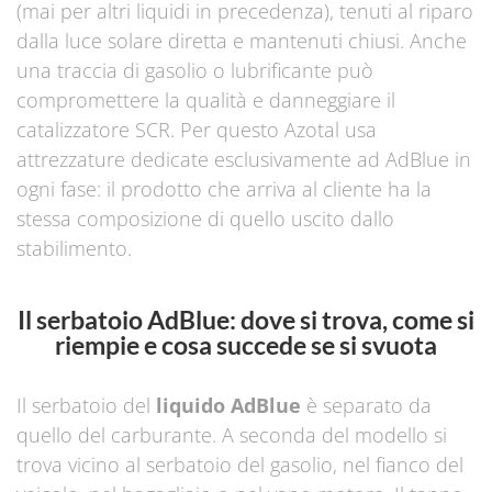
(mai per altri liquidi in precedenza), tenuti al riparo
dalla luce solare diretta e mantenuti chiusi. Anche
una traccia di gasolio o lubrificante può
compromettere la qualità e danneggiare il
catalizzatore SCR. Per questo Azotal usa
attrezzature dedicate esclusivamente ad AdBlue in
ogni fase: il prodotto che arriva al cliente ha la
stessa composizione di quello uscito dallo
stabilimento.
Il serbatoio AdBlue: dove si trova, come si
riempie e cosa succede se si svuota
Il serbatoio del
liquido AdBlue
è separato da
quello del carburante. A seconda del modello si
trova vicino al serbatoio del gasolio, nel fianco del