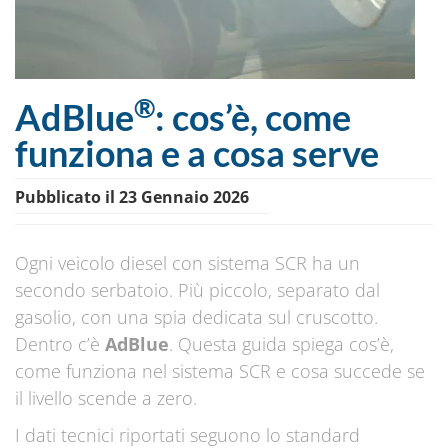
®
AdBlue
: cos’è, come
funziona e a cosa serve
Pubblicato il 23 Gennaio 2026
Ogni veicolo diesel con sistema SCR ha un
secondo serbatoio. Più piccolo, separato dal
gasolio, con una spia dedicata sul cruscotto.
Dentro c’è
AdBlue
. Questa guida spiega cos’è,
come funziona nel sistema SCR e cosa succede se
il livello scende a zero.
I dati tecnici riportati seguono lo standard