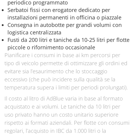
periodico programmato
Serbatoi fissi con erogatore dedicato per
installazioni permanenti in officina o piazzale
Consegna in autobotte per grandi volumi con
logistica centralizzata
Fusti da 200 litri e taniche da 10-25 litri per flotte
piccole o rifornimento occasionale
Pianificare i consumi in base ai km percorsi per
tipo di veicolo permette di ottimizzare gli ordini ed
evitare sia l’esaurimento che lo stoccaggio
eccessivo (che può incidere sulla qualità se la
temperatura supera i limiti per periodi prolungati).
Il costo al litro di AdBlue varia in base al formato
acquistato e ai volumi. Le taniche da 10 litri per
uso privato hanno un costo unitario superiore
rispetto ai formati aziendali. Per flotte con consumi
regolari, l’acquisto in IBC da 1.000 litri o la