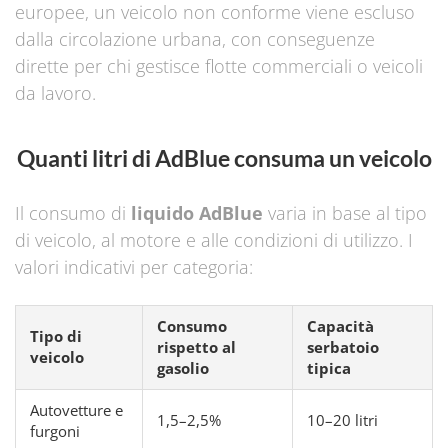
europee, un veicolo non conforme viene escluso
dalla circolazione urbana, con conseguenze
dirette per chi gestisce flotte commerciali o veicoli
da lavoro.
Quanti litri di AdBlue consuma un veicolo
Il consumo di
liquido AdBlue
varia in base al tipo
di veicolo, al motore e alle condizioni di utilizzo. I
valori indicativi per categoria:
Consumo
Capacità
Tipo di
rispetto al
serbatoio
veicolo
gasolio
tipica
Autovetture e
1,5–2,5%
10–20 litri
furgoni