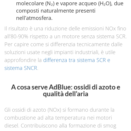
molecolare (N₂) e vapore acqueo (H₂O), due
composti naturalmente presenti
nell’atmosfera.
Il risultato è una riduzione delle emissioni NOx fino
all’80-90% rispetto a un motore senza sistema SCR.
Per capire come si differenzia tecnicamente dalle
soluzioni usate negli impianti industriali, è utile
approfondire la
differenza tra sistema SCR e
sistema SNCR
.
A cosa serve AdBlue: ossidi di azoto e
qualità dell’aria
Gli ossidi di azoto (NOx) si formano durante la
combustione ad alta temperatura nei motori
diesel. Contribuiscono alla formazione di smog