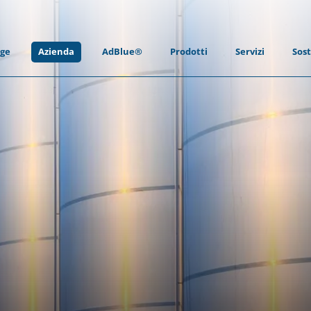
ge
Azienda
AdBlue®
Prodotti
Servizi
Sost