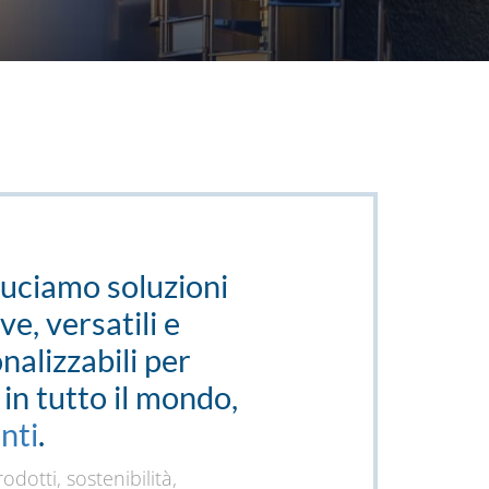
uciamo soluzioni
e, versatili e
alizzabili per
 in tutto il mondo,
nti
.
odotti, sostenibilità,