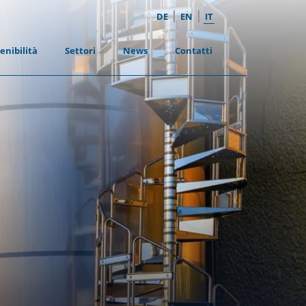
|
|
DE
EN
IT
enibilità
Settori
News
Contatti