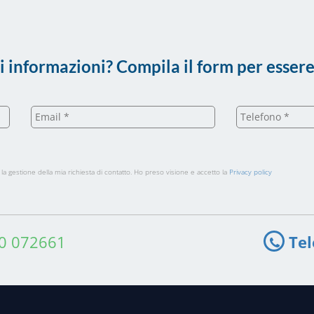
i informazioni? Compila il form per essere
la gestione della mia richiesta di contatto. Ho preso visione e accetto la
Privacy policy
0 072661
Te