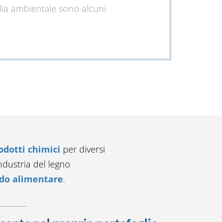
dia ambientale sono alcuni
odotti chimici
per diversi
industria del legno
o alimentare
.