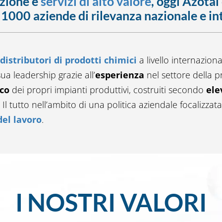
zione e
servizi di alto valore
, oggi Azotal
i 1000 aziende di rilevanza nazionale e i
distributori di prodotti chimici
a livello internaziona
ua leadership grazie all’
esperienza
nel settore della 
co
dei propri impianti produttivi, costruiti secondo
ele
. Il tutto nell’ambito di una politica aziendale focalizzat
del
lavoro
.
I NOSTRI VALORI