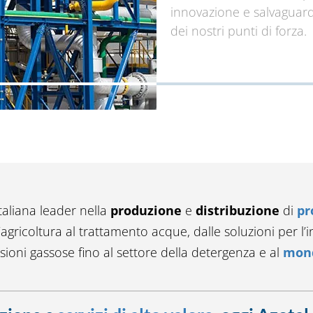
innovazione e salvaguar
dei nostri punti di forza.
italiana leader nella
produzione
e
distribuzione
di
pr
l’agricoltura al trattamento acque, dalle soluzioni per l’
sioni gassose fino al settore della detergenza e al
mond