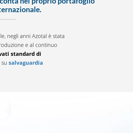
 conta nel proprio portafoglio
nternazionale.
le, negli anni Azotal è stata
produzione e al continuo
vati standard di
a su
salvaguardia