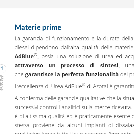
Materie prime
La garanzia di funzionamento e la durata della
diesel dipendono dall’alta qualità delle mater
®
AdBlue
,
ossia una soluzione di urea ed acq
attraverso un processo di sintesi,
una
1
che
garantisce la perfetta funzionalità
del p
aterie
®
L’eccellenza di Urea AdBlue
di Azotal è garantit
A conferma delle garanzie qualitative che la situ
successivi controlli analitici sulla merce ricevuta
è di altissima qualità ed è praticamente esente d
stessa proviene da alcuni impianti di dissala
qualitativo lungo tutto il suo percorso (impianto