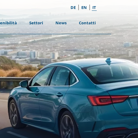
|
|
DE
EN
IT
enibilità
Settori
News
Contatti