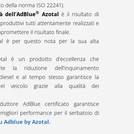
tto della norma ISO 22241).
®
à dell’AdBlue
Azotal
è il risultato di
roduttivi tutti attentamente realizzati e
romettere il risultato finale.
al
è per questo nota per la sua alta
al è un prodotto d’eccellenza che
te la riduzione dell’inquinamento
diesel e al tempo stesso garantisce la
el veicolo grazie alla qualità dei
uttore AdBlue certificato garantisce
e migliori performance per il serbatoio di
su Adblue
by Azotal
.