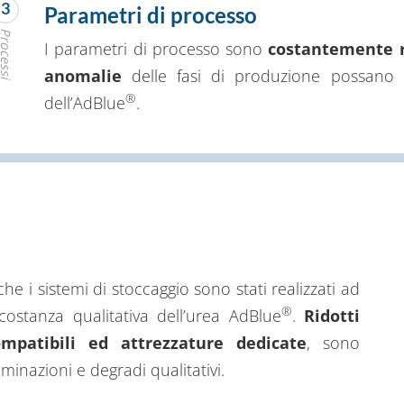
3
Parametri di processo
rocessi
I parametri di processo sono
costantemente re
anomalie
delle fasi di produzione possano c
®
dell’AdBlue
.
e i sistemi di stoccaggio sono stati realizzati ad
®
ostanza qualitativa dell’urea AdBlue
.
Ridotti
mpatibili ed attrezzature dedicate
, sono
minazioni e degradi qualitativi.