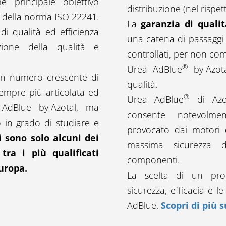
 principale obiettivo
distribuzione (nel rispe
se della norma ISO 22241.
La
garanzia di qualit
di qualità ed efficienza
una catena di passaggi p
azione della qualità e
controllati, per non comp
®
Urea AdBlue
by Azot
 un numero crescente di
qualità.
sempre più articolata ed
®
Urea AdBlue
di Azot
ea AdBlue
by Azotal
, ma
consente notevolmen
o in grado di studiare e
provocato dai motori 
 sono solo alcuni dei
massima sicurezza d
tra i più qualificati
componenti.
Europa.
La scelta di un prod
sicurezza, efficacia e l
AdBlue.
Scopri di più 