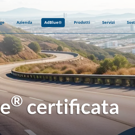
ge
Azienda
AdBlue®
Prodotti
Servizi
Sost
®
ue
certificata