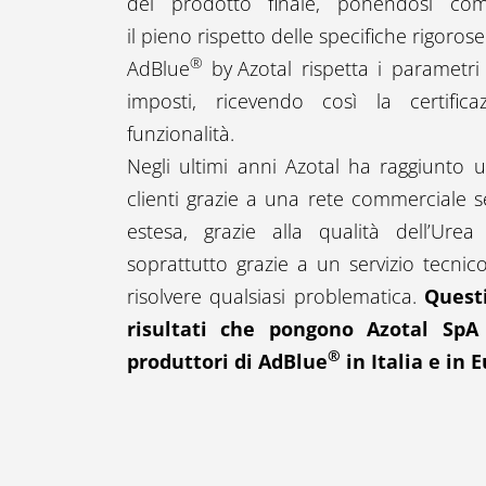
del prodotto finale, ponendosi come
il pieno rispetto delle specifiche rigoro
®
AdBlue
by Azotal
rispetta i parametri 
imposti, ricevendo così la certific
funzionalità.
Negli ultimi anni Azotal ha raggiunto
clienti grazie a una rete commerciale 
estesa, grazie alla qualità dell’Ur
soprattutto grazie a un servizio tecnic
risolvere qualsiasi problematica.
Questi
risultati che pongono Azotal SpA 
®
produttori di AdBlue
in Italia e in 