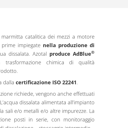
 marmitta catalitica dei mezzi a motore
ie prime impiegate
nella produzione di
®
ua dissalata. Azotal
produce AdBlue
 trasformazione chimica di qualità
rodotto.
a dalla
certificazione ISO 22241
.
azione richiede, vengono anche effettuati
. L’acqua dissalata alimentata all’impianto
a sali e/o metalli e/o altre impurezze. La
zione posti in serie, con monitoraggio
 di dissalazione – stoccaggio intermedio –