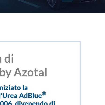
 di
by Azotal
niziato la
®
l’Urea AdBlue
006, divenendo di