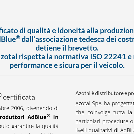
ficato di qualità e idoneità alla produzio
®
dBlue
dall’associazione tedesca dei costr
detiene il brevetto.
zotal
rispetta la normativa ISO 22241 e ri
performance e sicura per il veicolo.
Azotal è distributore e 
®
certificata
Azotal SpA ha progettat
bre 2006, divenendo di
che coinvolge tutta la 
®
roduttori AdBlue
in
particolari procedure o
aputo garantire la qualità
livelli qualitativi di AdBl