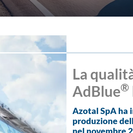
La qualità
®
AdBlue
Azotal SpA ha i
produzione del
nel novembre 2