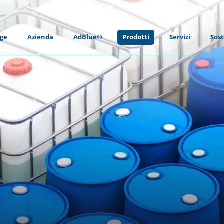
ge
Azienda
AdBlue®
Prodotti
Servizi
Sost