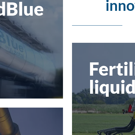
inno
dBlue
Ferti
liquid