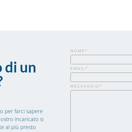
NOME*
 di un
EMAIL*
?
MESSAGGIO*
o per farci sapere
ostro incaricato si
te al più presto