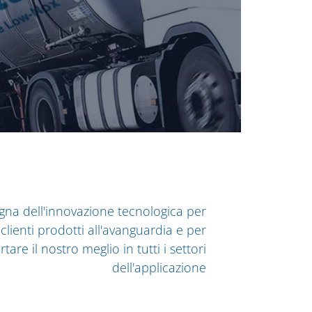
egna dell'innovazione tecnologica per
i clienti prodotti all'avanguardia e per
rtare il nostro meglio in tutti i settori
dell'applicazione