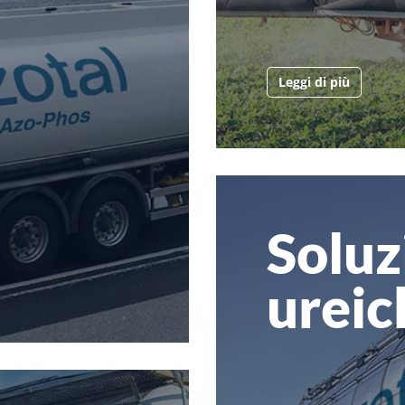
Leggi di più
Soluz
ureic