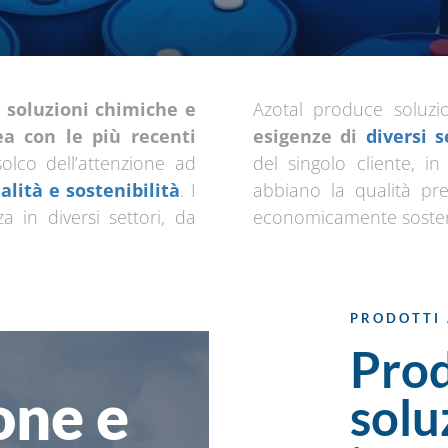
i
soluzioni chimiche e
Azotal produce soluz
ea con le più recenti
esigenze di
diversi s
olco dell’attenzione ad
del singolo cliente, i
alità e sostenibilità
. I
abbiano la qualità pre
a in diversi settori, da
economicamente sosteni
PRODOTTI
Prod
one e
solu