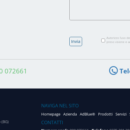
Autorizzo l’uso de
preso visione e a
0 072661
Te
NAVIGA NEL SITO
Homepage
Azienda
AdBlue®
Prodotti
Servizi
CONTATTI
o (BG)