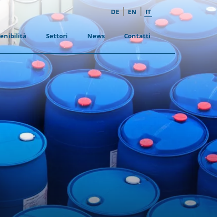
|
|
DE
EN
IT
enibilità
Settori
News
Contatti