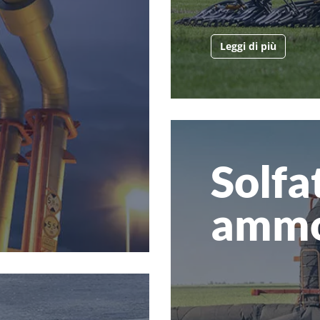
Leggi di più
Solfa
ammo