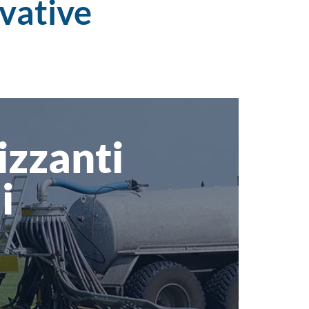
vative
lizzanti
i