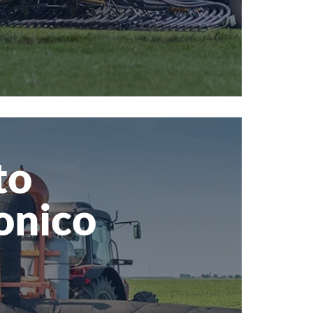
to
nico