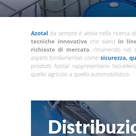
Azotal
da sempre è attiva nella ricerca d
tecniche innovative
che siano
in lin
richieste di mercato
, rimanendo nel s
aspetti fondamentali come
sicurezza, qu
prodotti Azotal rappresentano l’eccellenz
quello agricolo a quello automobilistico.
Distribuzi