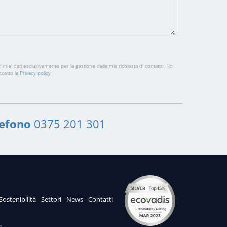
i miei dati esclusivamente per la gestione della mia richiesta di contatto. Ho
ccetto la
Privacy policy
lefono
0375 201 301
Sostenibilità
Settori
News
Contatti