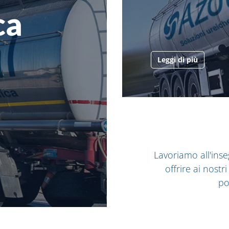
ca
Leggi di più
Lavoriamo all'ins
offrire ai nostr
po