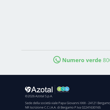
Numero verde
80
©2026 Azotal S.p.A.
Sede della società viale Papa Giovanni XXIII - 24121 Bergam
NR Iscrizione C.C.I.A.A. di Bergamo P.Iva 02241630165