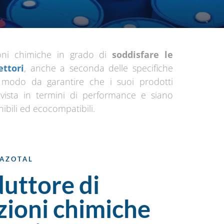
ioni chimiche in grado di
soddisfare le
ettori
, anche a seconda delle specifiche
n modo da garantire che i suoi prodotti
vista in termini di performance e siano
bili ed ecocompatibili.
 AZOTAL
uttore di
zioni chimiche