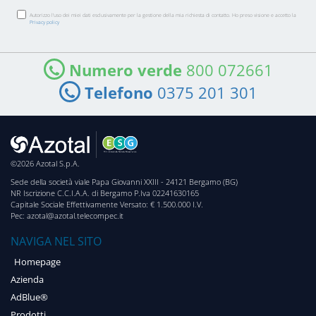
Autorizzo l’uso dei miei dati esclusivamente per la gestione della mia richiesta di contatto. Ho preso visione e accetto la
Privacy policy
Numero verde
800 072661
Telefono
0375 201 301
©2026 Azotal S.p.A.
Sede della società viale Papa Giovanni XXIII - 24121 Bergamo (BG)
NR Iscrizione C.C.I.A.A. di Bergamo P.Iva 02241630165
Capitale Sociale Effettivamente Versato: € 1.500.000 I.V.
Pec: azotal@azotal.telecompec.it
NAVIGA NEL SITO
Homepage
Azienda
AdBlue®
Prodotti