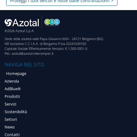
Proteggi i tuoi veicoli e flotte dalle contraffazioni! >
©2026 Azotal S.p.A.
Sede della società viale Papa Giovanni XXIII - 24121 Bergamo (BG)
NR Iscrizione C.C.I.A.A. di Bergamo P.Iva 02241630165
Capitale Sociale Effettivamente Versato: € 1.500.000 I.V.
Pec: azotal@azotal.telecompec.it
NAVIGA NEL SITO
Homepage
Azienda
AdBlue®
Prodotti
Servizi
Sostenibilità
Settori
News
Contatti