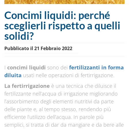
Concimi liquidi: perché
sceglierli rispetto a quelli
solidi?
Pubblicato il 21 Febbraio 2022
I
concimi liquidi
sono dei
fertilizzanti in forma
diluita
usati nelle operazioni di fertirrigazione.
La fertirrigazione
è una tecnica che diluisce il
fertilizzante nell’acqua di irrigazione migliorando
l’assorbimento degli elementi nutritivi da parte
delle piante e, al tempo stesso, rendendo più
efficiente l’utilizzo dell’acqua. In parole più
semplici, si tratta di dar da mangiare e da bere alle