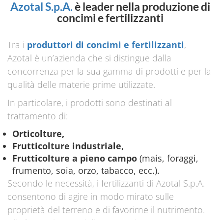
Azotal S.p.A.
è leader nella produzione di
concimi e fertilizzanti
Tra i
produttori di concimi e fertilizzanti
,
Azotal è un’azienda che si distingue dalla
concorrenza per la sua gamma di prodotti e per la
qualità delle materie prime utilizzate.
In particolare, i prodotti sono destinati al
trattamento di:
Orticolture,
Frutticolture industriale,
Frutticolture a pieno campo
(mais, foraggi,
frumento, soia, orzo, tabacco, ecc.).
Secondo le necessità, i fertilizzanti di Azotal S.p.A.
consentono di agire in modo mirato sulle
proprietà del terreno e di favorirne il nutrimento.