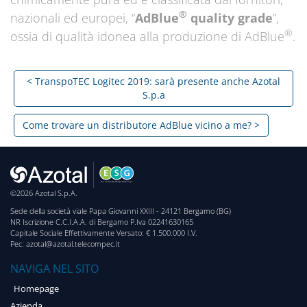
®
nazionali ed europei, “
AdBlue
quality grade
”,
®
ossia di qualità idonea alla produzione di AdBlue
.
< TranspoTEC Logitec 2019: sarà presente anche Azotal
S.p.a
Come trovare un distributore AdBlue vicino a me? >
©2026 Azotal S.p.A.
Sede della società viale Papa Giovanni XXIII - 24121 Bergamo (BG)
NR Iscrizione C.C.I.A.A. di Bergamo P.Iva 02241630165
Capitale Sociale Effettivamente Versato: € 1.500.000 I.V.
Pec: azotal@azotal.telecompec.it
NAVIGA NEL SITO
Homepage
Azienda